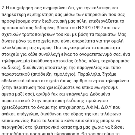
2. Η επιχείρηση σας ενημερώνει ότι, για την καλύτερη και
πληρέστερη εξυπηρέτηση σας μέσω των υπηρεσιών που σας
προσφέρουμε στην διαδικτυακή μας πύλη, επεξεργάζεται τα
προσωπικά σας δεδομένα, βάσει του Ν.2472/1997 και των
σχετικών τροποποιήσεων του και με βάση τα παρακάτω: Μας
δίνετε μόνο τα στοιχεία που είναι απαραίτητα για την ομαλή
ολοκλήρωση της αγοράς. Πιο συγκεκριμένα τα απαραίτητα
στοιχεία για κάθε συναλλαγή είναι: το ονοματεπώνυμό σας, ένα
τηλέφωνο,μία διεύθυνση κατοικίας (οδός, πόλη, ταχυδρομικός
κώδικας), διεύθυνση αποστολής της παραγγελίας και τύπο
παραστατικού (απόδειξη, τιμολόγιο). Παράλληλα, ζητάμε
εθελοντικά κάποια στοιχεία όπως: αριθμό κινητού τηλεφώνου
(στην περίπτωση που χρειαζόμαστε να επικοινωνήσουμε
άμεσα μαζί σας), αριθμό fax και επάγγελμα. Δεδομένα
παραστατικού: Στην περίπτωση έκδοσης τιμολογίου
χρειαζόμαστε το όνομα της επιχείρησης, Α.Φ.Μ., Δ.Ο.Υ που
ανήκει, επάγγελμα, διεύθυνση της έδρας της και τηλέφωνο
επικοινωνίας. Κατά τα λοιπά ο κάθε επισκέπτης μπορεί να
περιηγηθεί στο ηλεκτρονικό κατάστημά μας χωρίς να δώσει
οποιαδήποτε προσωπική πληροφορία. Θα χρειαστούμε τα